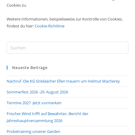
Cookies zu.
Weitere Informationen, beispielsweise zur Kontrolle von Cookies,
findest du hier:
Cookie-Richtlinie
Pre
Es
to
Neueste Beiträge
clo
the
Nachruf -Die KG Grieläächer Ellen trauern um Helmut Macherey
sea
pan
Sommerfest 2026 -29. August 2026
Termine 2027 -Jetzt vormerken
Frischer Wind trifft auf Bewährtes -Bericht der
Jahreshauptversammlung 2026
Probetraining unserer Garden