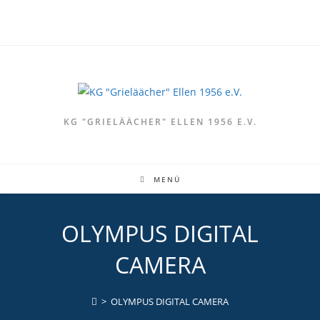
Zum
Inhalt
springen
KG "GRIELÄÄCHER" ELLEN 1956 E.V.
MENÜ
OLYMPUS DIGITAL
CAMERA
>
OLYMPUS DIGITAL CAMERA