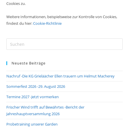
Cookies zu.
Weitere Informationen, beispielsweise zur Kontrolle von Cookies,
findest du hier:
Cookie-Richtlinie
Pre
Es
to
Neueste Beiträge
clo
the
Nachruf -Die KG Grieläächer Ellen trauern um Helmut Macherey
sea
pan
Sommerfest 2026 -29. August 2026
Termine 2027 -Jetzt vormerken
Frischer Wind trifft auf Bewährtes -Bericht der
Jahreshauptversammlung 2026
Probetraining unserer Garden