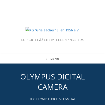
Zum
Inhalt
springen
KG "GRIELÄÄCHER" ELLEN 1956 E.V.
MENÜ
OLYMPUS DIGITAL
CAMERA
>
OLYMPUS DIGITAL CAMERA