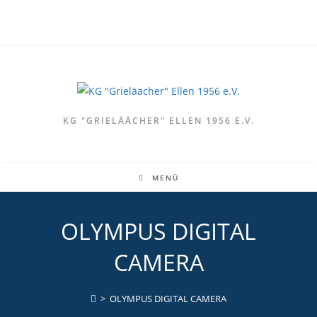
Zum
Inhalt
springen
KG "GRIELÄÄCHER" ELLEN 1956 E.V.
MENÜ
OLYMPUS DIGITAL
CAMERA
>
OLYMPUS DIGITAL CAMERA