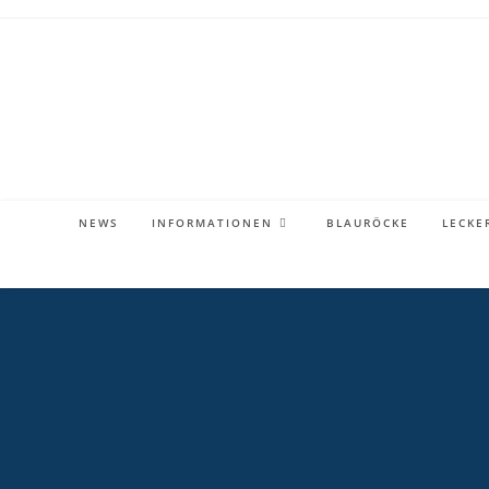
Zum
Inhalt
springen
NEWS
INFORMATIONEN
BLAURÖCKE
LECKE