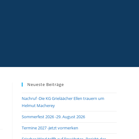
Neueste Beiträge
Nachruf -Die KG Grieläächer Ellen trauern um
Helmut Macherey
Sommerfest 2026 -29. August 2026
Termine 2027 -Jetzt vormerken
Frischer Wind trifft auf Bewährtes -Bericht der