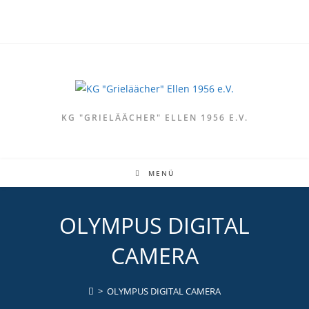
Zum
Inhalt
springen
KG "GRIELÄÄCHER" ELLEN 1956 E.V.
MENÜ
OLYMPUS DIGITAL
CAMERA
>
OLYMPUS DIGITAL CAMERA