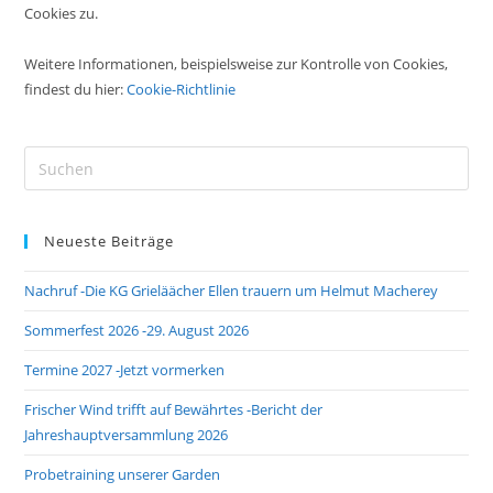
Cookies zu.
Weitere Informationen, beispielsweise zur Kontrolle von Cookies,
findest du hier:
Cookie-Richtlinie
Pre
Es
to
Neueste Beiträge
clo
the
Nachruf -Die KG Grieläächer Ellen trauern um Helmut Macherey
sea
pan
Sommerfest 2026 -29. August 2026
Termine 2027 -Jetzt vormerken
Frischer Wind trifft auf Bewährtes -Bericht der
Jahreshauptversammlung 2026
Probetraining unserer Garden