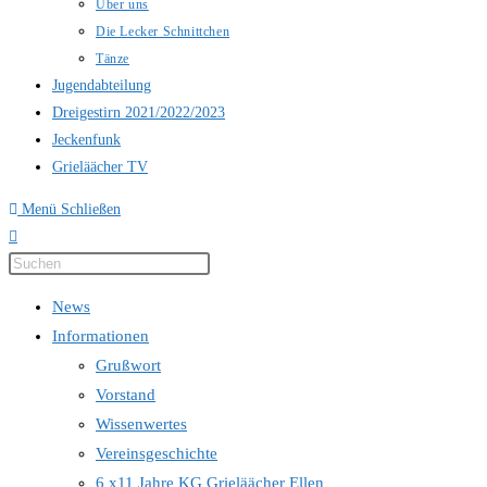
Über uns
Die Lecker Schnittchen
Tänze
Jugendabteilung
Dreigestirn 2021/2022/2023
Jeckenfunk
Grieläächer TV
Menü
Schließen
Press
Escape
News
to
Informationen
close
Grußwort
the
Vorstand
search
Wissenwertes
panel.
Vereinsgeschichte
6 x11 Jahre KG Grieläächer Ellen