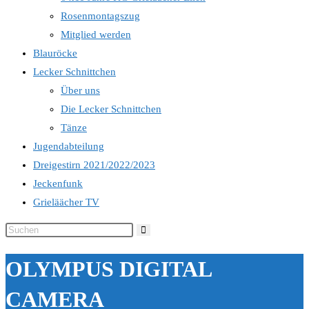
Rosenmontagszug
Mitglied werden
Blauröcke
Lecker Schnittchen
Über uns
Die Lecker Schnittchen
Tänze
Jugendabteilung
Dreigestirn 2021/2022/2023
Jeckenfunk
Grieläächer TV
Diese
Website
OLYMPUS DIGITAL
durchsuchen
CAMERA