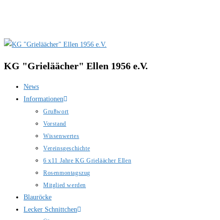
Zum
Inhalt
springen
KG "Grieläächer" Ellen 1956 e.V.
News
Informationen
Grußwort
Vorstand
Wissenwertes
Vereinsgeschichte
6 x11 Jahre KG Grieläächer Ellen
Rosenmontagszug
Mitglied werden
Blauröcke
Lecker Schnittchen