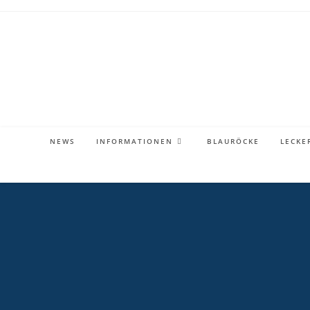
Zum
Inhalt
springen
NEWS
INFORMATIONEN
BLAURÖCKE
LECKE