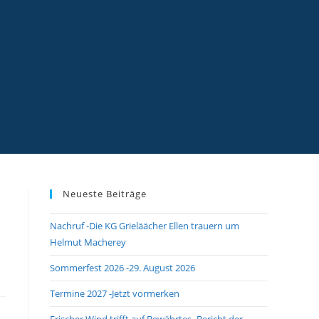
Neueste Beiträge
Nachruf -Die KG Grieläächer Ellen trauern um
Helmut Macherey
Sommerfest 2026 -29. August 2026
Termine 2027 -Jetzt vormerken
Frischer Wind trifft auf Bewährtes -Bericht der