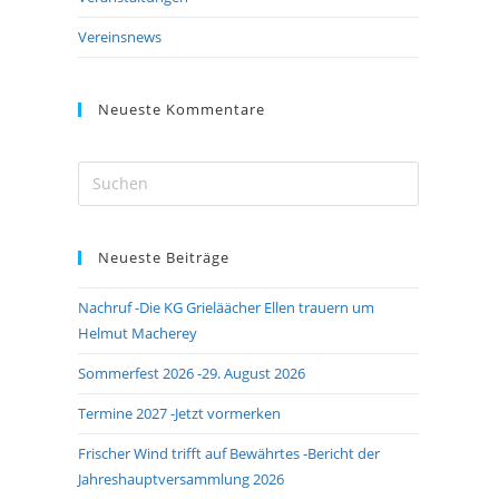
Vereinsnews
Neueste Kommentare
Press
Escape
to
Neueste Beiträge
close
the
Nachruf -Die KG Grieläächer Ellen trauern um
search
Helmut Macherey
panel.
Sommerfest 2026 -29. August 2026
Termine 2027 -Jetzt vormerken
Frischer Wind trifft auf Bewährtes -Bericht der
Jahreshauptversammlung 2026