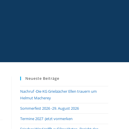
Neueste Beiträge
Nachruf -Die KG Grieläächer Ellen trauern um
Helmut Macherey
Sommerfest 2026 -29. August 2026
Termine 2027 -Jetzt vormerken
Frischer Wind trifft auf Bewährtes -Bericht der