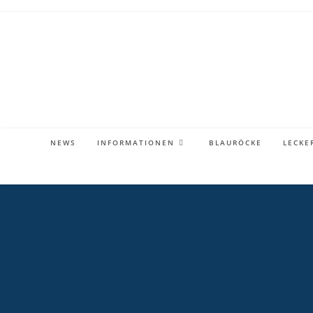
Zum
Inhalt
springen
NEWS
INFORMATIONEN
BLAURÖCKE
LECKE