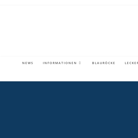
Zum
Inhalt
springen
NEWS
INFORMATIONEN
BLAURÖCKE
LECKE