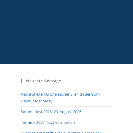
Neueste Beiträge
Nachruf -Die KG Grieläächer Ellen trauern um
Helmut Macherey
Sommerfest 2026 -29. August 2026
Termine 2027 -Jetzt vormerken
Frischer Wind trifft auf Bewährtes -Bericht der