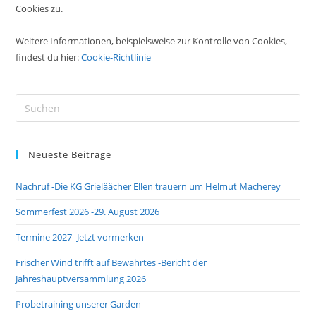
Cookies zu.
Weitere Informationen, beispielsweise zur Kontrolle von Cookies,
findest du hier:
Cookie-Richtlinie
Pre
Es
to
Neueste Beiträge
clo
the
Nachruf -Die KG Grieläächer Ellen trauern um Helmut Macherey
sea
pan
Sommerfest 2026 -29. August 2026
Termine 2027 -Jetzt vormerken
Frischer Wind trifft auf Bewährtes -Bericht der
Jahreshauptversammlung 2026
Probetraining unserer Garden