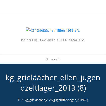
Zum
Inhalt
springen
KG "GRIELÄÄCHER" ELLEN 1956 E.V.
MENÜ
kg_grieläächer_ellen_jugen
dzeltlager_2019 (8)
>
kg_grieläächer_ellen_jugendzeltlager_2019 (8)