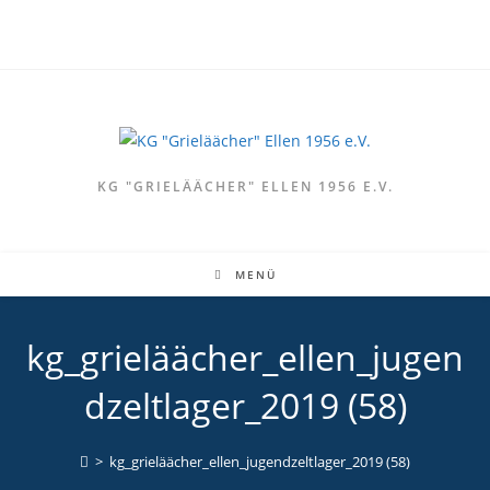
Zum
Inhalt
springen
KG "GRIELÄÄCHER" ELLEN 1956 E.V.
MENÜ
kg_grieläächer_ellen_jugen
dzeltlager_2019 (58)
>
kg_grieläächer_ellen_jugendzeltlager_2019 (58)