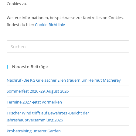
Cookies zu.
Weitere Informationen, beispielsweise zur Kontrolle von Cookies,
findest du hier:
Cookie-Richtlinie
Pre
Es
to
Neueste Beiträge
clo
the
Nachruf -Die KG Grieläächer Ellen trauern um Helmut Macherey
sea
pan
Sommerfest 2026 -29. August 2026
Termine 2027 -Jetzt vormerken
Frischer Wind trifft auf Bewährtes -Bericht der
Jahreshauptversammlung 2026
Probetraining unserer Garden