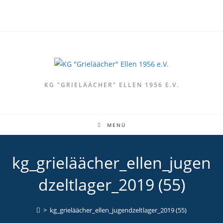
Zum
Inhalt
springen
KG "GRIELÄÄCHER" ELLEN 1956 E.V.
MENÜ
kg_grieläächer_ellen_jugen
dzeltlager_2019 (55)
>
kg_grieläächer_ellen_jugendzeltlager_2019 (55)