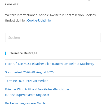
Cookies zu.
Weitere Informationen, beispielsweise zur Kontrolle von Cookies,
findest du hier:
Cookie-Richtlinie
Pre
Es
to
Neueste Beiträge
clo
the
Nachruf -Die KG Grieläächer Ellen trauern um Helmut Macherey
sea
pan
Sommerfest 2026 -29. August 2026
Termine 2027 -Jetzt vormerken
Frischer Wind trifft auf Bewährtes -Bericht der
Jahreshauptversammlung 2026
Probetraining unserer Garden