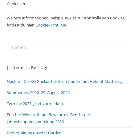
Cookies zu.
Weitere Informationen, beispielsweise zur Kontrolle von Cookies,
findest du hier:
Cookie-Richtlinie
Pre
Es
to
Neueste Beiträge
clo
the
Nachruf -Die KG Grieläächer Ellen trauern um Helmut Macherey
sea
pan
Sommerfest 2026 -29. August 2026
Termine 2027 -Jetzt vormerken
Frischer Wind trifft auf Bewährtes -Bericht der
Jahreshauptversammlung 2026
Probetraining unserer Garden