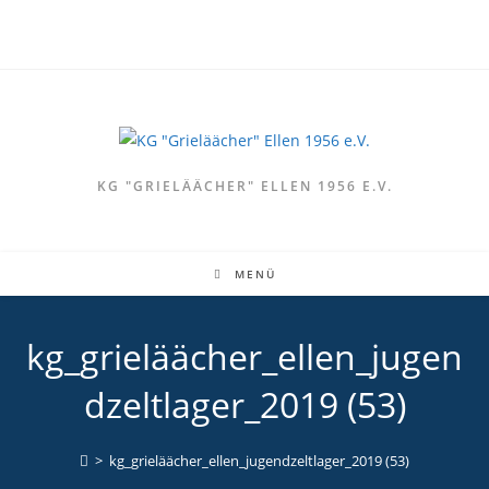
Zum
Inhalt
springen
KG "GRIELÄÄCHER" ELLEN 1956 E.V.
MENÜ
kg_grieläächer_ellen_jugen
dzeltlager_2019 (53)
>
kg_grieläächer_ellen_jugendzeltlager_2019 (53)