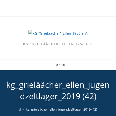
Zum
Inhalt
springen
KG "GRIELÄÄCHER" ELLEN 1956 E.V.
MENÜ
kg_grieläächer_ellen_jugen
dzeltlager_2019 (42)
>
kg_grieläächer_ellen_jugendzeltlager_2019 (42)