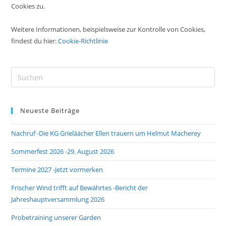
Cookies zu.
Weitere Informationen, beispielsweise zur Kontrolle von Cookies,
findest du hier:
Cookie-Richtlinie
Pre
Es
to
Neueste Beiträge
clo
the
Nachruf -Die KG Grieläächer Ellen trauern um Helmut Macherey
sea
pan
Sommerfest 2026 -29. August 2026
Termine 2027 -Jetzt vormerken
Frischer Wind trifft auf Bewährtes -Bericht der
Jahreshauptversammlung 2026
Probetraining unserer Garden