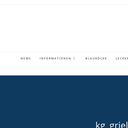
Zum
Inhalt
springen
NEWS
INFORMATIONEN
BLAURÖCKE
LECKE
kg_grie