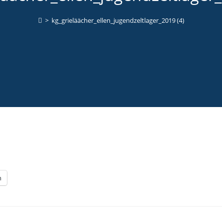
>
kg_grieläächer_ellen_jugendzeltlager_2019 (4)
n