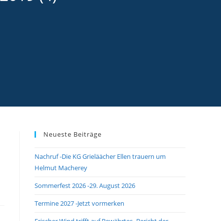
Neueste Beiträge
Nachruf -Die KG Grieläächer Ellen trauern um
Helmut Macherey
Sommerfest 2026 -29. August 2026
Termine 2027 -Jetzt vormerken
Frischer Wind trifft auf Bewährtes -Bericht der