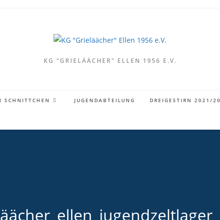
KG "GRIELÄÄCHER" ELLEN 1956 E.V.
R SCHNITTCHEN
JUGENDABTEILUNG
DREIGESTIRN 2021/2
läächer_ellen_jugendzeltlager_