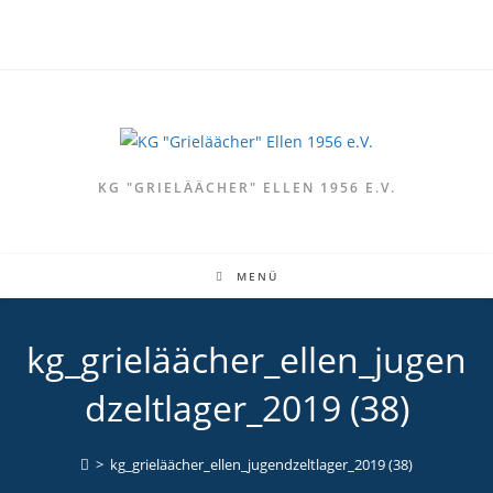
Zum
Inhalt
springen
KG "GRIELÄÄCHER" ELLEN 1956 E.V.
MENÜ
kg_grieläächer_ellen_jugen
dzeltlager_2019 (38)
>
kg_grieläächer_ellen_jugendzeltlager_2019 (38)