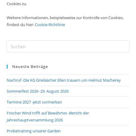
Cookies zu.
Weitere Informationen, beispielsweise zur Kontrolle von Cookies,
findest du hier:
Cookie-Richtlinie
Pre
Es
to
Neueste Beiträge
clo
the
Nachruf -Die KG Grieläächer Ellen trauern um Helmut Macherey
sea
pan
Sommerfest 2026 -29. August 2026
Termine 2027 -Jetzt vormerken
Frischer Wind trifft auf Bewährtes -Bericht der
Jahreshauptversammlung 2026
Probetraining unserer Garden