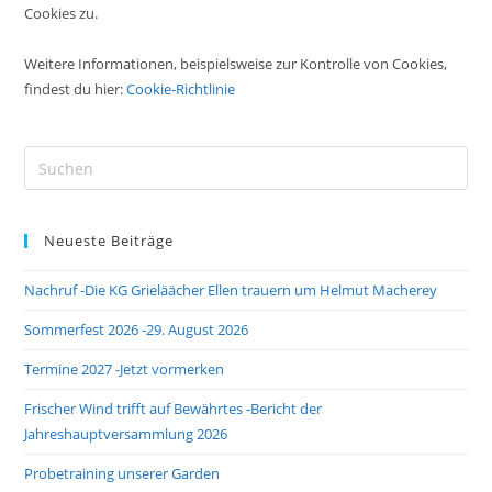
Cookies zu.
Weitere Informationen, beispielsweise zur Kontrolle von Cookies,
findest du hier:
Cookie-Richtlinie
Pre
Es
to
Neueste Beiträge
clo
the
Nachruf -Die KG Grieläächer Ellen trauern um Helmut Macherey
sea
pan
Sommerfest 2026 -29. August 2026
Termine 2027 -Jetzt vormerken
Frischer Wind trifft auf Bewährtes -Bericht der
Jahreshauptversammlung 2026
Probetraining unserer Garden