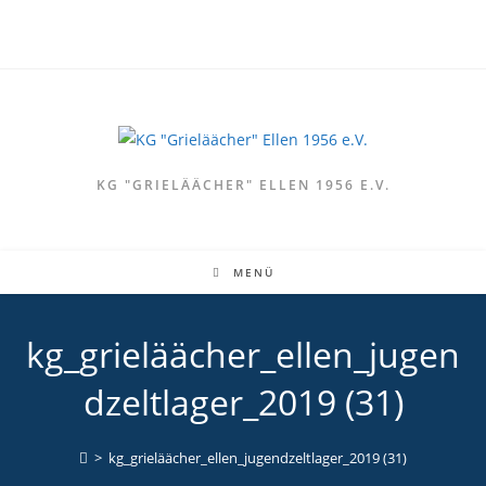
Zum
Inhalt
springen
KG "GRIELÄÄCHER" ELLEN 1956 E.V.
MENÜ
kg_grieläächer_ellen_jugen
dzeltlager_2019 (31)
>
kg_grieläächer_ellen_jugendzeltlager_2019 (31)