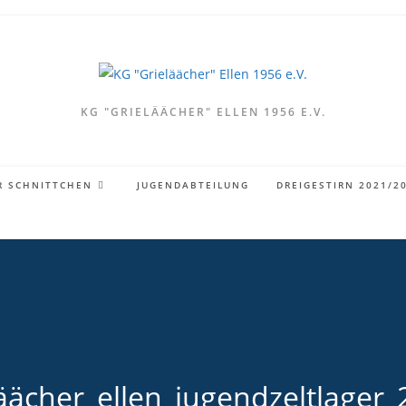
KG "GRIELÄÄCHER" ELLEN 1956 E.V.
R SCHNITTCHEN
JUGENDABTEILUNG
DREIGESTIRN 2021/2
äächer_ellen_jugendzeltlager_