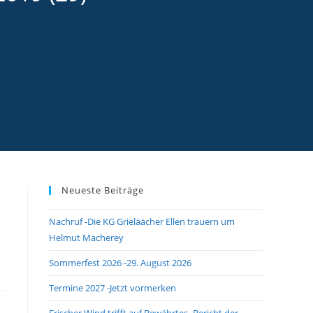
Neueste Beiträge
Nachruf -Die KG Grieläächer Ellen trauern um
Helmut Macherey
Sommerfest 2026 -29. August 2026
Termine 2027 -Jetzt vormerken
Frischer Wind trifft auf Bewährtes -Bericht der