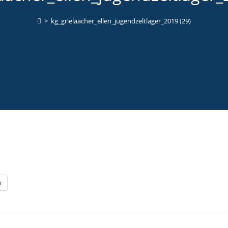
>
kg_grieläächer_ellen_jugendzeltlager_2019 (29)
n