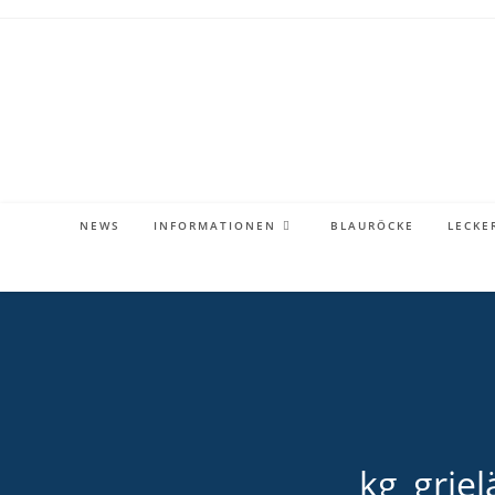
Zum
Inhalt
springen
NEWS
INFORMATIONEN
BLAURÖCKE
LECKE
kg_griel