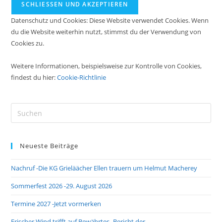
Datenschutz und Cookies: Diese Website verwendet Cookies. Wenn
du die Website weiterhin nutzt, stimmst du der Verwendung von
Cookies zu.
Weitere Informationen, beispielsweise zur Kontrolle von Cookies,
findest du hier:
Cookie-Richtlinie
Pre
Es
to
Neueste Beiträge
clo
the
Nachruf -Die KG Grieläächer Ellen trauern um Helmut Macherey
sea
pan
Sommerfest 2026 -29. August 2026
Termine 2027 -Jetzt vormerken
Frischer Wind trifft auf Bewährtes -Bericht der