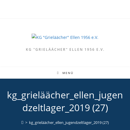
Zum
Inhalt
springen
KG "GRIELÄÄCHER" ELLEN 1956 E.V.
MENÜ
kg_grieläächer_ellen_jugen
dzeltlager_2019 (27)
>
kg_grieläächer_ellen_jugendzeltlager_2019 (27)