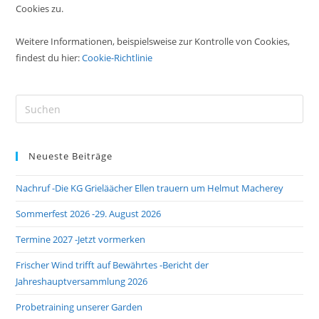
Cookies zu.
Weitere Informationen, beispielsweise zur Kontrolle von Cookies,
findest du hier:
Cookie-Richtlinie
Pre
Es
to
Neueste Beiträge
clo
the
Nachruf -Die KG Grieläächer Ellen trauern um Helmut Macherey
sea
pan
Sommerfest 2026 -29. August 2026
Termine 2027 -Jetzt vormerken
Frischer Wind trifft auf Bewährtes -Bericht der
Jahreshauptversammlung 2026
Probetraining unserer Garden