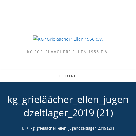
Zum
Inhalt
springen
KG "GRIELÄÄCHER" ELLEN 1956 E.V.
MENÜ
kg_grieläächer_ellen_jugen
dzeltlager_2019 (21)
>
kg_grieläächer_ellen_jugendzeltlager_2019 (21)