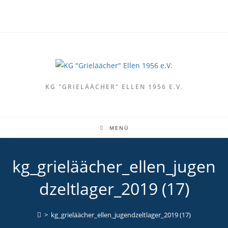
Zum
Inhalt
springen
KG "GRIELÄÄCHER" ELLEN 1956 E.V.
MENÜ
kg_grieläächer_ellen_jugen
dzeltlager_2019 (17)
>
kg_grieläächer_ellen_jugendzeltlager_2019 (17)