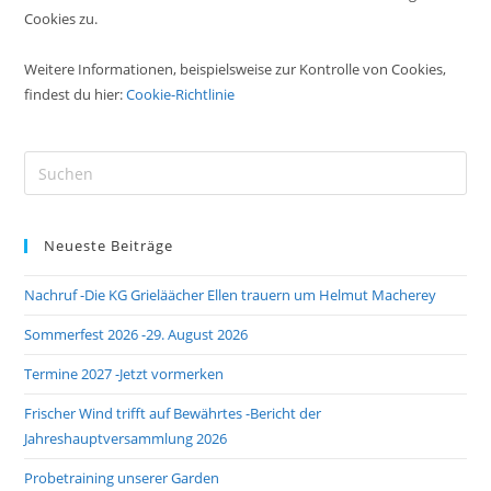
Cookies zu.
Weitere Informationen, beispielsweise zur Kontrolle von Cookies,
findest du hier:
Cookie-Richtlinie
Pre
Es
to
Neueste Beiträge
clo
the
Nachruf -Die KG Grieläächer Ellen trauern um Helmut Macherey
sea
pan
Sommerfest 2026 -29. August 2026
Termine 2027 -Jetzt vormerken
Frischer Wind trifft auf Bewährtes -Bericht der
Jahreshauptversammlung 2026
Probetraining unserer Garden