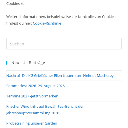
Cookies zu.
Weitere Informationen, beispielsweise zur Kontrolle von Cookies,
findest du hier:
Cookie-Richtlinie
Pre
Es
to
Neueste Beiträge
clo
the
Nachruf -Die KG Grieläächer Ellen trauern um Helmut Macherey
sea
pan
Sommerfest 2026 -29. August 2026
Termine 2027 -Jetzt vormerken
Frischer Wind trifft auf Bewährtes -Bericht der
Jahreshauptversammlung 2026
Probetraining unserer Garden