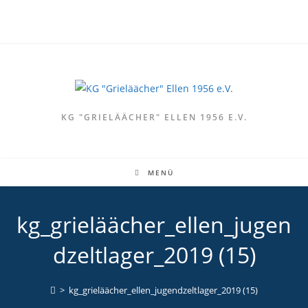
Zum
Inhalt
springen
KG "GRIELÄÄCHER" ELLEN 1956 E.V.
MENÜ
kg_grieläächer_ellen_jugen
dzeltlager_2019 (15)
>
kg_grieläächer_ellen_jugendzeltlager_2019 (15)