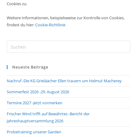
Cookies zu.
Weitere Informationen, beispielsweise zur Kontrolle von Cookies,
findest du hier:
Cookie-Richtlinie
Pre
Es
to
Neueste Beiträge
clo
the
Nachruf -Die KG Grieläächer Ellen trauern um Helmut Macherey
sea
pan
Sommerfest 2026 -29. August 2026
Termine 2027 -Jetzt vormerken
Frischer Wind trifft auf Bewährtes -Bericht der
Jahreshauptversammlung 2026
Probetraining unserer Garden