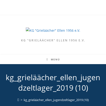
Zum
Inhalt
springen
KG "GRIELÄÄCHER" ELLEN 1956 E.V.
MENÜ
kg_grieläächer_ellen_jugen
dzeltlager_2019 (10)
>
kg_grieläächer_ellen_jugendzeltlager_2019 (10)