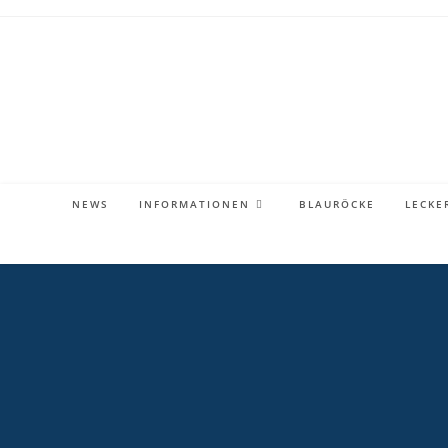
Zum
Inhalt
springen
NEWS
INFORMATIONEN
BLAURÖCKE
LECKE