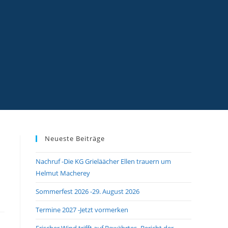
Neueste Beiträge
Nachruf -Die KG Grieläächer Ellen trauern um
Helmut Macherey
Sommerfest 2026 -29. August 2026
Termine 2027 -Jetzt vormerken
Frischer Wind trifft auf Bewährtes -Bericht der