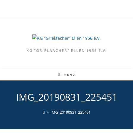
Zum
Inhalt
springen
KG "GRIELÄÄCHER" ELLEN 1956 E.V.
MENÜ
IMG_20190831_225451
>
IMG_20190831_225451