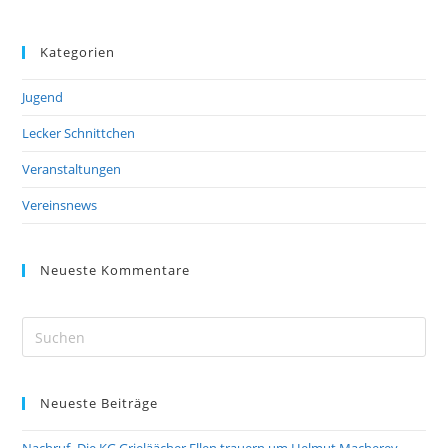
Kategorien
Jugend
Lecker Schnittchen
Veranstaltungen
Vereinsnews
Neueste Kommentare
Pre
Es
to
Neueste Beiträge
clo
the