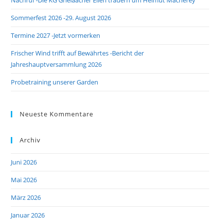
Nachruf -Die KG Grieläächer Ellen trauern um Helmut Macherey
sea
pan
Sommerfest 2026 -29. August 2026
Termine 2027 -Jetzt vormerken
Frischer Wind trifft auf Bewährtes -Bericht der
Jahreshauptversammlung 2026
Probetraining unserer Garden
Neueste Kommentare
Archiv
Juni 2026
Mai 2026
März 2026
Januar 2026