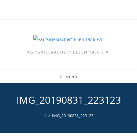
Zum
Inhalt
springen
KG "GRIELÄÄCHER" ELLEN 1956 E.V.
MENÜ
IMG_20190831_223123
>
IMG_20190831_223123