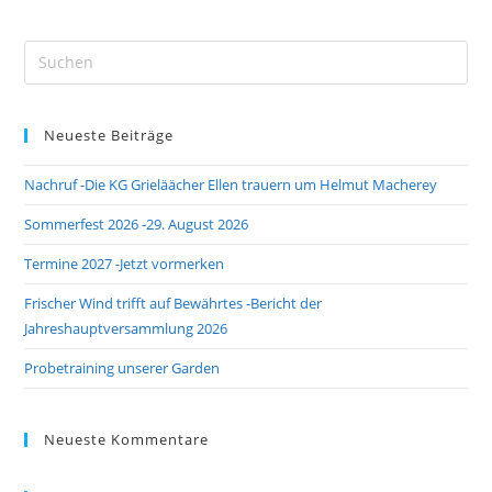
Pre
Es
to
Neueste Beiträge
clo
the
Nachruf -Die KG Grieläächer Ellen trauern um Helmut Macherey
sea
pan
Sommerfest 2026 -29. August 2026
Termine 2027 -Jetzt vormerken
Frischer Wind trifft auf Bewährtes -Bericht der
Jahreshauptversammlung 2026
Probetraining unserer Garden
Neueste Kommentare