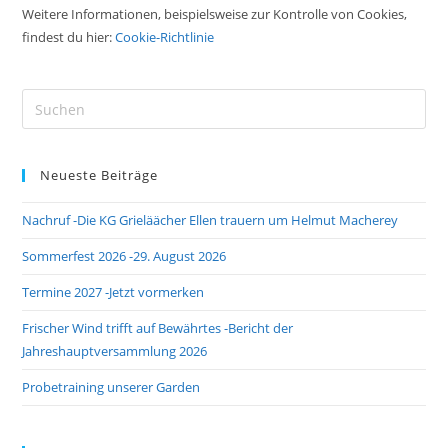
Weitere Informationen, beispielsweise zur Kontrolle von Cookies,
findest du hier:
Cookie-Richtlinie
Pre
Es
to
Neueste Beiträge
clo
the
Nachruf -Die KG Grieläächer Ellen trauern um Helmut Macherey
sea
pan
Sommerfest 2026 -29. August 2026
Termine 2027 -Jetzt vormerken
Frischer Wind trifft auf Bewährtes -Bericht der
Jahreshauptversammlung 2026
Probetraining unserer Garden