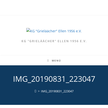
Zum
Inhalt
springen
KG "GRIELÄÄCHER" ELLEN 1956 E.V.
MENÜ
IMG_20190831_223047
>
IMG_20190831_223047