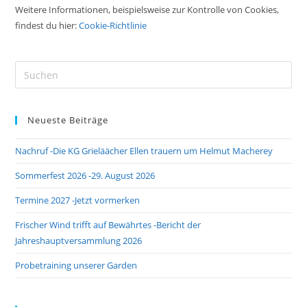
Weitere Informationen, beispielsweise zur Kontrolle von Cookies,
findest du hier:
Cookie-Richtlinie
Pre
Es
to
Neueste Beiträge
clo
the
Nachruf -Die KG Grieläächer Ellen trauern um Helmut Macherey
sea
pan
Sommerfest 2026 -29. August 2026
Termine 2027 -Jetzt vormerken
Frischer Wind trifft auf Bewährtes -Bericht der
Jahreshauptversammlung 2026
Probetraining unserer Garden