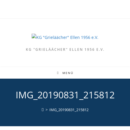
Zum
Inhalt
springen
KG "GRIELÄÄCHER" ELLEN 1956 E.V.
MENÜ
IMG_20190831_215812
>
IMG_20190831_215812