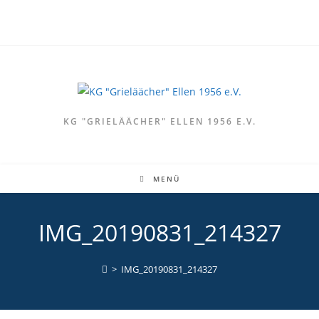
Zum
Inhalt
springen
KG "GRIELÄÄCHER" ELLEN 1956 E.V.
MENÜ
IMG_20190831_214327
>
IMG_20190831_214327