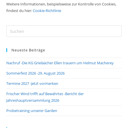
Weitere Informationen, beispielsweise zur Kontrolle von Cookies,
findest du hier:
Cookie-Richtlinie
Pre
Es
to
Neueste Beiträge
clo
the
Nachruf -Die KG Grieläächer Ellen trauern um Helmut Macherey
sea
pan
Sommerfest 2026 -29. August 2026
Termine 2027 -Jetzt vormerken
Frischer Wind trifft auf Bewährtes -Bericht der
Jahreshauptversammlung 2026
Probetraining unserer Garden