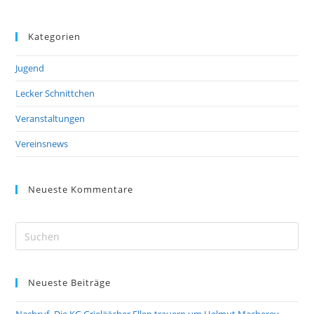
Kategorien
Jugend
Lecker Schnittchen
Veranstaltungen
Vereinsnews
Neueste Kommentare
Pre
Es
to
Neueste Beiträge
clo
the