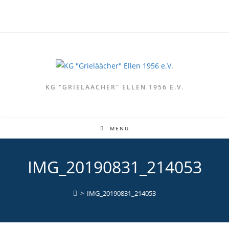
Zum
Inhalt
springen
KG "GRIELÄÄCHER" ELLEN 1956 E.V.
MENÜ
IMG_20190831_214053
>
IMG_20190831_214053