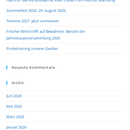
Nachruf -Die KG Grieläächer Ellen trauern um Helmut Macherey
sea
pan
Sommerfest 2026 -29. August 2026
Termine 2027 -Jetzt vormerken
Frischer Wind trifft auf Bewährtes -Bericht der
Jahreshauptversammlung 2026
Probetraining unserer Garden
Neueste Kommentare
Archiv
Juni 2026
Mai 2026
März 2026
Januar 2026