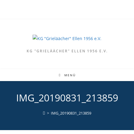
Zum
Inhalt
springen
KG "GRIELÄÄCHER" ELLEN 1956 E.V.
MENÜ
IMG_20190831_213859
>
IMG_20190831_213859