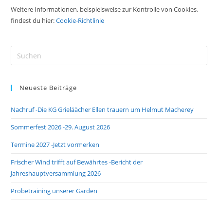
Weitere Informationen, beispielsweise zur Kontrolle von Cookies,
findest du hier:
Cookie-Richtlinie
Pre
Es
to
Neueste Beiträge
clo
the
Nachruf -Die KG Grieläächer Ellen trauern um Helmut Macherey
sea
pan
Sommerfest 2026 -29. August 2026
Termine 2027 -Jetzt vormerken
Frischer Wind trifft auf Bewährtes -Bericht der
Jahreshauptversammlung 2026
Probetraining unserer Garden