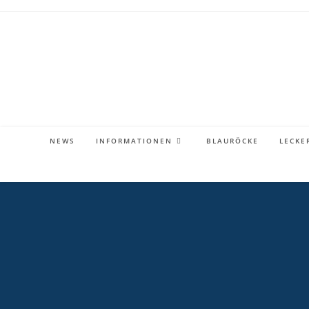
Zum
Inhalt
springen
NEWS
INFORMATIONEN
BLAURÖCKE
LECKE