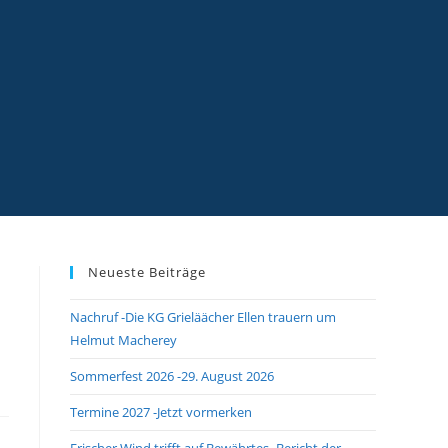
Neueste Beiträge
Nachruf -Die KG Grieläächer Ellen trauern um
Helmut Macherey
Sommerfest 2026 -29. August 2026
Termine 2027 -Jetzt vormerken
Frischer Wind trifft auf Bewährtes -Bericht der