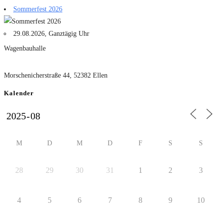
Sommerfest 2026
29.08.2026, Ganztägig Uhr
Wagenbauhalle
Morschenicherstraße 44, 52382 Ellen
Kalender
M
D
M
D
F
S
S
28
29
30
31
1
2
3
4
5
6
7
8
9
10