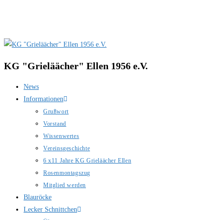
Zum
Inhalt
springen
KG "Grieläächer" Ellen 1956 e.V.
News
Informationen
Grußwort
Vorstand
Wissenwertes
Vereinsgeschichte
6 x11 Jahre KG Grieläächer Ellen
Rosenmontagszug
Mitglied werden
Blauröcke
Lecker Schnittchen