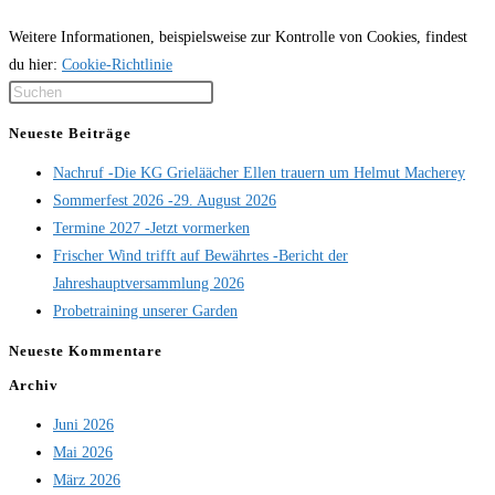
Weitere Informationen, beispielsweise zur Kontrolle von Cookies, findest
du hier:
Cookie-Richtlinie
Press
Escape
Neueste Beiträge
to
Nachruf -Die KG Grieläächer Ellen trauern um Helmut Macherey
close
Sommerfest 2026 -29. August 2026
the
Termine 2027 -Jetzt vormerken
search
Frischer Wind trifft auf Bewährtes -Bericht der
panel.
Jahreshauptversammlung 2026
Probetraining unserer Garden
Neueste Kommentare
Archiv
Juni 2026
Mai 2026
März 2026