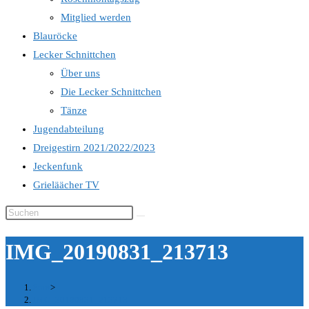
Mitglied werden
Blauröcke
Lecker Schnittchen
Über uns
Die Lecker Schnittchen
Tänze
Jugendabteilung
Dreigestirn 2021/2022/2023
Jeckenfunk
Grieläächer TV
Diese
Website
IMG_20190831_213713
durchsuchen
Start
>
IMG_20190831_213713