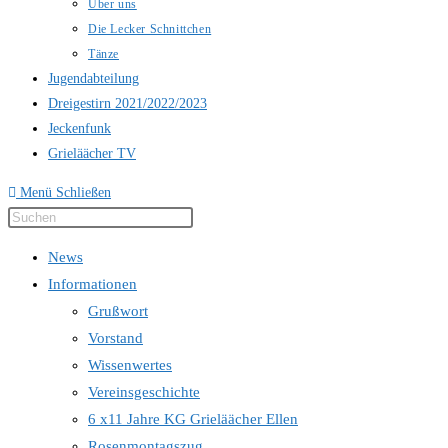
Über uns
Die Lecker Schnittchen
Tänze
Jugendabteilung
Dreigestirn 2021/2022/2023
Jeckenfunk
Grieläächer TV
Menü
Schließen
Press
Escape
News
to
Informationen
close
Grußwort
the
Vorstand
search
Wissenwertes
panel.
Vereinsgeschichte
6 x11 Jahre KG Grieläächer Ellen
Rosenmontagszug