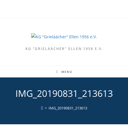
Zum
Inhalt
springen
KG "GRIELÄÄCHER" ELLEN 1956 E.V.
MENÜ
IMG_20190831_213613
>
IMG_20190831_213613