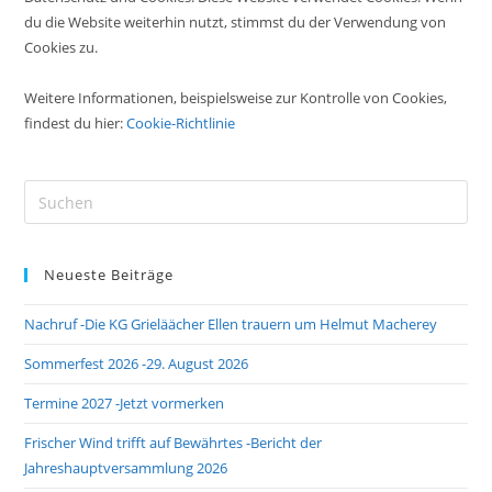
du die Website weiterhin nutzt, stimmst du der Verwendung von
Cookies zu.
Weitere Informationen, beispielsweise zur Kontrolle von Cookies,
findest du hier:
Cookie-Richtlinie
Pre
Es
to
Neueste Beiträge
clo
the
Nachruf -Die KG Grieläächer Ellen trauern um Helmut Macherey
sea
pan
Sommerfest 2026 -29. August 2026
Termine 2027 -Jetzt vormerken
Frischer Wind trifft auf Bewährtes -Bericht der
Jahreshauptversammlung 2026