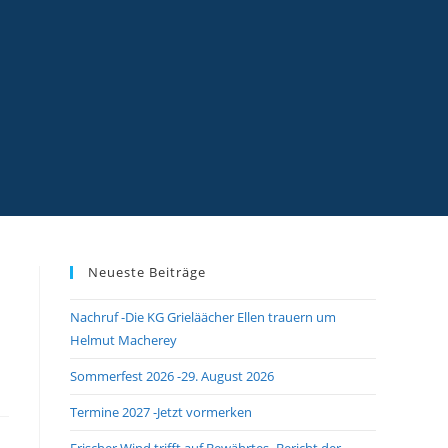
Neueste Beiträge
Nachruf -Die KG Grieläächer Ellen trauern um
Helmut Macherey
Sommerfest 2026 -29. August 2026
Termine 2027 -Jetzt vormerken
Frischer Wind trifft auf Bewährtes -Bericht der