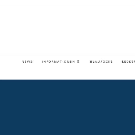
Zum
Inhalt
springen
NEWS
INFORMATIONEN
BLAURÖCKE
LECKE