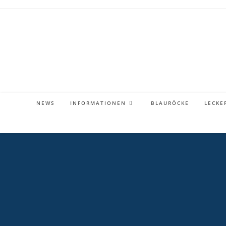
Zum
Inhalt
springen
NEWS
INFORMATIONEN
BLAURÖCKE
LECKE