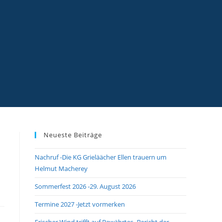
Neueste Beiträge
Nachruf -Die KG Grieläächer Ellen trauern um
Helmut Macherey
Sommerfest 2026 -29. August 2026
Termine 2027 -Jetzt vormerken
Frischer Wind trifft auf Bewährtes -Bericht der