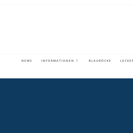
Zum
Inhalt
springen
NEWS
INFORMATIONEN
BLAURÖCKE
LECKE