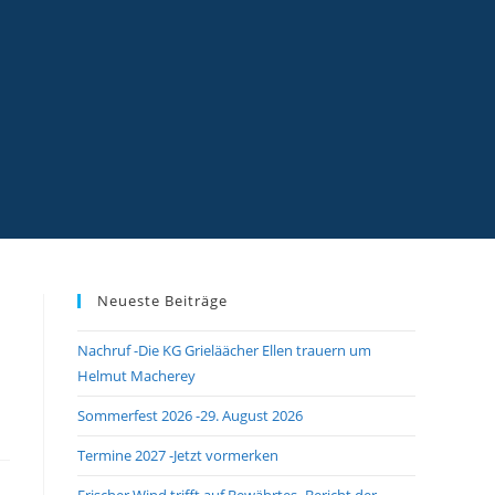
Neueste Beiträge
Nachruf -Die KG Grieläächer Ellen trauern um
Helmut Macherey
Sommerfest 2026 -29. August 2026
Termine 2027 -Jetzt vormerken
Frischer Wind trifft auf Bewährtes -Bericht der