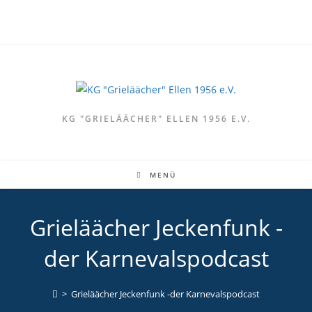
Zum
Inhalt
springen
KG "GRIELÄÄCHER" ELLEN 1956 E.V.
MENÜ
Grieläächer Jeckenfunk -
der Karnevalspodcast
>
Grieläächer Jeckenfunk -der Karnevalspodcast