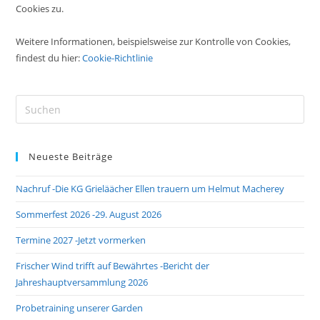
Cookies zu.
Weitere Informationen, beispielsweise zur Kontrolle von Cookies,
findest du hier:
Cookie-Richtlinie
Pre
Es
to
Neueste Beiträge
clo
the
Nachruf -Die KG Grieläächer Ellen trauern um Helmut Macherey
sea
pan
Sommerfest 2026 -29. August 2026
Termine 2027 -Jetzt vormerken
Frischer Wind trifft auf Bewährtes -Bericht der
Jahreshauptversammlung 2026
Probetraining unserer Garden