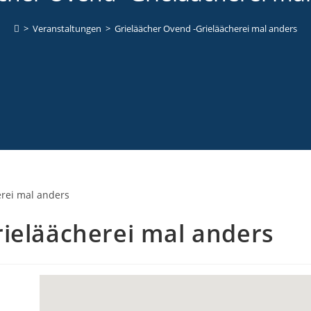
>
Veranstaltungen
>
Grieläächer Ovend -Grieläächerei mal anders
rieläächerei mal anders