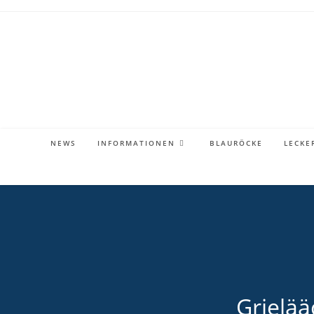
Zum
Inhalt
springen
NEWS
INFORMATIONEN
BLAURÖCKE
LECKE
Grielää