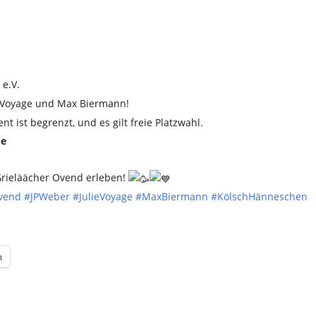
e.V.
e Voyage und Max Biermann!
t ist begrenzt, und es gilt freie Platzwahl.
de
Grieläächer Ovend erleben!
ovend
#JPWeber
#JulieVoyage
#MaxBiermann
#KölschHänneschen
n