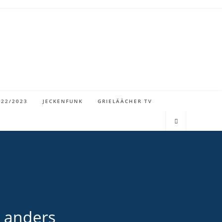
022/2023
JECKENFUNK
GRIELÄÄCHER TV
l anders