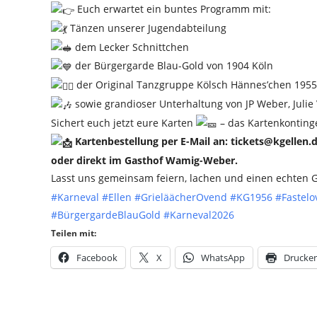
Euch erwartet ein buntes Programm mit:
Tänzen unserer Jugendabteilung
dem Lecker Schnittchen
der Bürgergarde Blau-Gold von 1904 Köln
der Original Tanzgruppe Kölsch Hännes’chen 1955 
sowie grandioser Unterhaltung von JP Weber, Juli
Sichert euch jetzt eure Karten
– das Kartenkontingen
Kartenbestellung per E-Mail an: tickets@kgellen.
oder direkt im Gasthof Wamig-Weber.
Lasst uns gemeinsam feiern, lachen und einen echten 
#Karneval
#Ellen
#GrieläächerOvend
#KG1956
#Fastel
#BürgergardeBlauGold
#Karneval2026
Teilen mit:
Facebook
X
WhatsApp
Drucke