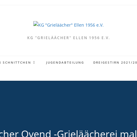
KG "GRIELÄÄCHER" ELLEN 1956 E.V.
R SCHNITTCHEN
JUGENDABTEILUNG
DREIGESTIRN 2021/2
cher Ovend -Grieläächerei ma