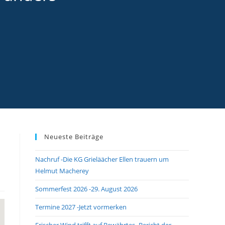
Neueste Beiträge
Nachruf -Die KG Grieläächer Ellen trauern um
Helmut Macherey
Sommerfest 2026 -29. August 2026
Termine 2027 -Jetzt vormerken
Frischer Wind trifft auf Bewährtes -Bericht der