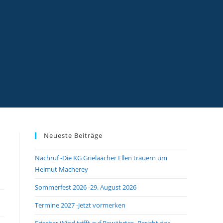
Neueste Beiträge
Nachruf -Die KG Grieläächer Ellen trauern um
Helmut Macherey
Sommerfest 2026 -29. August 2026
Termine 2027 -Jetzt vormerken
Frischer Wind trifft auf Bewährtes -Bericht der