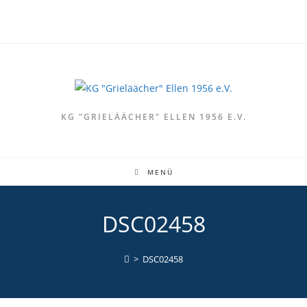
Zum
Inhalt
springen
KG "GRIELÄÄCHER" ELLEN 1956 E.V.
MENÜ
DSC02458
>
DSC02458