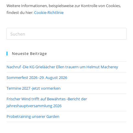
Weitere Informationen, beispielsweise zur Kontrolle von Cookies,
findest du hier:
Cookie-Richtlinie
Pre
Es
to
Neueste Beiträge
clo
the
Nachruf -Die KG Grieläächer Ellen trauern um Helmut Macherey
sea
pan
Sommerfest 2026 -29. August 2026
Termine 2027 -Jetzt vormerken
Frischer Wind trifft auf Bewährtes -Bericht der
Jahreshauptversammlung 2026
Probetraining unserer Garden