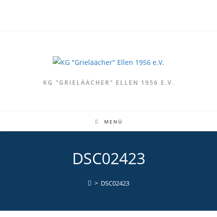
Zum
Inhalt
springen
KG "GRIELÄÄCHER" ELLEN 1956 E.V.
MENÜ
DSC02423
>
DSC02423