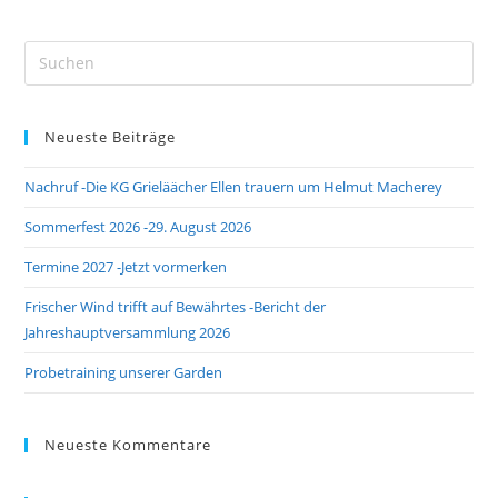
Pre
Es
to
Neueste Beiträge
clo
the
Nachruf -Die KG Grieläächer Ellen trauern um Helmut Macherey
sea
pan
Sommerfest 2026 -29. August 2026
Termine 2027 -Jetzt vormerken
Frischer Wind trifft auf Bewährtes -Bericht der
Jahreshauptversammlung 2026
Probetraining unserer Garden
Neueste Kommentare