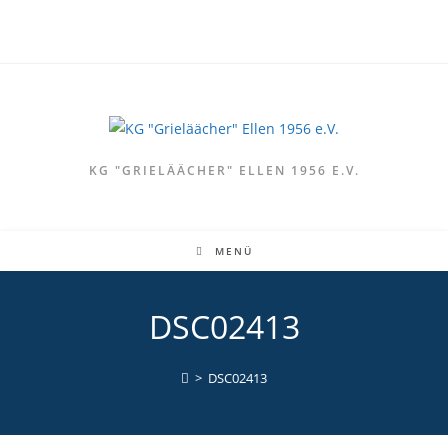
Zum
Inhalt
springen
KG "GRIELÄÄCHER" ELLEN 1956 E.V.
MENÜ
DSC02413
>
DSC02413