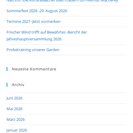
Nachruf -Die KG Grieläächer Ellen trauern um Helmut Macherey
sea
pan
Sommerfest 2026 -29. August 2026
Termine 2027 -Jetzt vormerken
Frischer Wind trifft auf Bewährtes -Bericht der
Jahreshauptversammlung 2026
Probetraining unserer Garden
Neueste Kommentare
Archiv
Juni 2026
Mai 2026
März 2026
Januar 2026