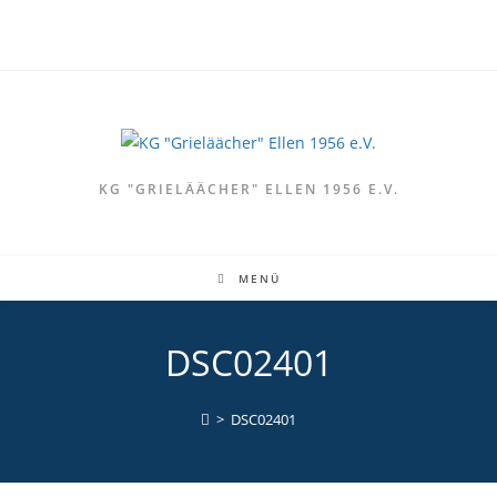
Zum
Inhalt
springen
KG "GRIELÄÄCHER" ELLEN 1956 E.V.
MENÜ
DSC02401
>
DSC02401