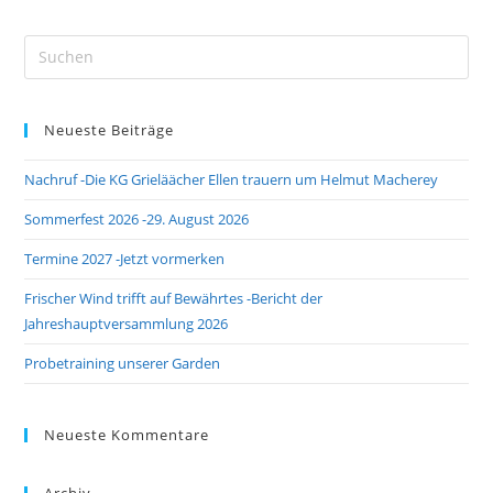
Pre
Es
to
Neueste Beiträge
clo
the
Nachruf -Die KG Grieläächer Ellen trauern um Helmut Macherey
sea
pan
Sommerfest 2026 -29. August 2026
Termine 2027 -Jetzt vormerken
Frischer Wind trifft auf Bewährtes -Bericht der
Jahreshauptversammlung 2026
Probetraining unserer Garden
Neueste Kommentare
Archiv