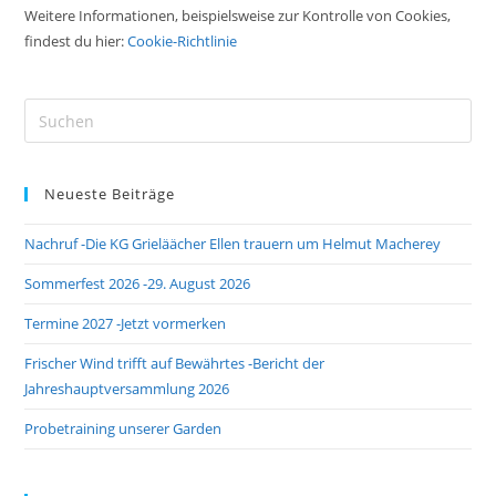
Weitere Informationen, beispielsweise zur Kontrolle von Cookies,
findest du hier:
Cookie-Richtlinie
Pre
Es
to
Neueste Beiträge
clo
the
Nachruf -Die KG Grieläächer Ellen trauern um Helmut Macherey
sea
pan
Sommerfest 2026 -29. August 2026
Termine 2027 -Jetzt vormerken
Frischer Wind trifft auf Bewährtes -Bericht der
Jahreshauptversammlung 2026
Probetraining unserer Garden