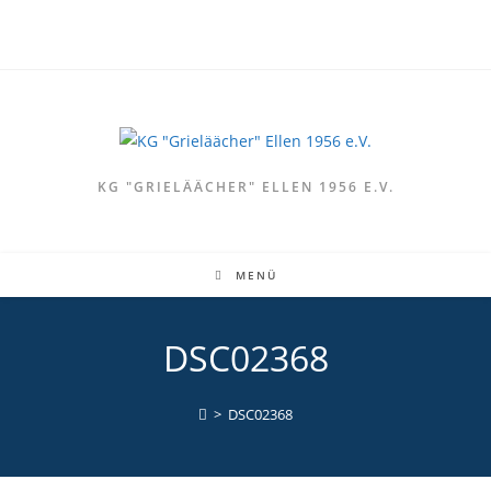
Zum
Inhalt
springen
KG "GRIELÄÄCHER" ELLEN 1956 E.V.
MENÜ
DSC02368
>
DSC02368