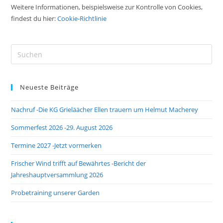
Weitere Informationen, beispielsweise zur Kontrolle von Cookies,
findest du hier:
Cookie-Richtlinie
Pre
Es
to
Neueste Beiträge
clo
the
Nachruf -Die KG Grieläächer Ellen trauern um Helmut Macherey
sea
pan
Sommerfest 2026 -29. August 2026
Termine 2027 -Jetzt vormerken
Frischer Wind trifft auf Bewährtes -Bericht der
Jahreshauptversammlung 2026
Probetraining unserer Garden