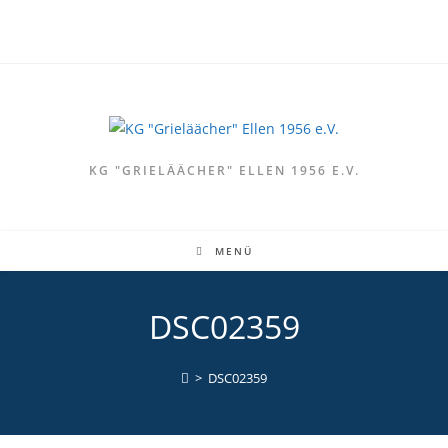
Zum
Inhalt
springen
KG "GRIELÄÄCHER" ELLEN 1956 E.V.
MENÜ
DSC02359
>
DSC02359