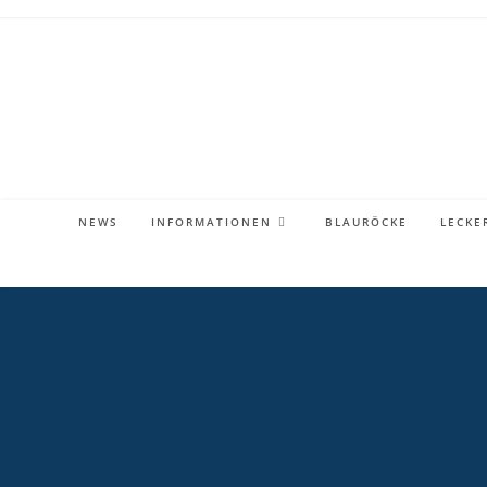
Zum
Inhalt
springen
NEWS
INFORMATIONEN
BLAURÖCKE
LECKE