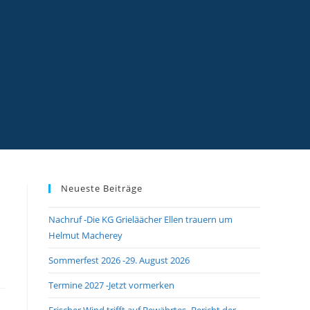
Neueste Beiträge
Nachruf -Die KG Grieläächer Ellen trauern um
Helmut Macherey
Sommerfest 2026 -29. August 2026
Termine 2027 -Jetzt vormerken
Frischer Wind trifft auf Bewährtes -Bericht der