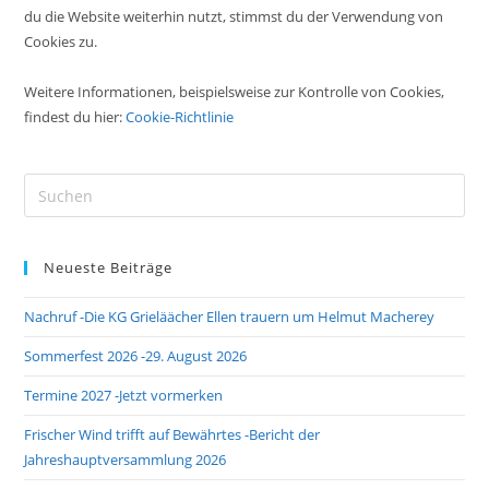
du die Website weiterhin nutzt, stimmst du der Verwendung von
Cookies zu.
Weitere Informationen, beispielsweise zur Kontrolle von Cookies,
findest du hier:
Cookie-Richtlinie
Pre
Es
to
Neueste Beiträge
clo
the
Nachruf -Die KG Grieläächer Ellen trauern um Helmut Macherey
sea
pan
Sommerfest 2026 -29. August 2026
Termine 2027 -Jetzt vormerken
Frischer Wind trifft auf Bewährtes -Bericht der
Jahreshauptversammlung 2026