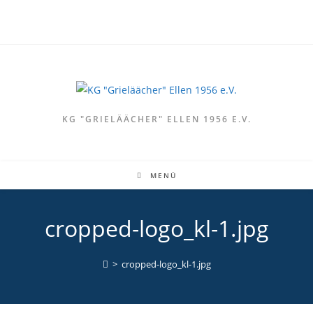
Zum
Inhalt
springen
KG "GRIELÄÄCHER" ELLEN 1956 E.V.
MENÜ
cropped-logo_kl-1.jpg
>
cropped-logo_kl-1.jpg