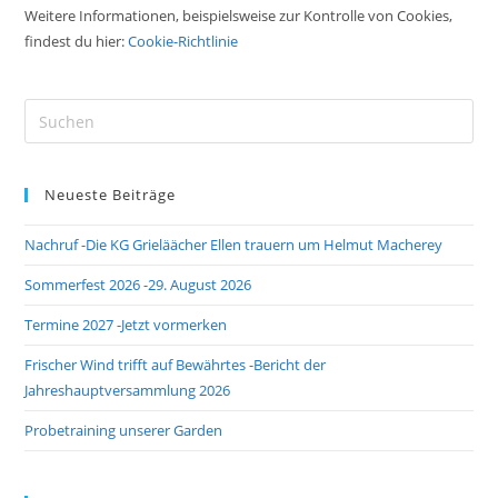
Weitere Informationen, beispielsweise zur Kontrolle von Cookies,
findest du hier:
Cookie-Richtlinie
Pre
Es
to
Neueste Beiträge
clo
the
Nachruf -Die KG Grieläächer Ellen trauern um Helmut Macherey
sea
pan
Sommerfest 2026 -29. August 2026
Termine 2027 -Jetzt vormerken
Frischer Wind trifft auf Bewährtes -Bericht der
Jahreshauptversammlung 2026
Probetraining unserer Garden