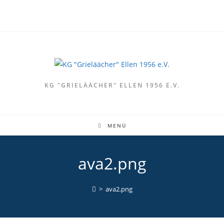
Zum
Inhalt
springen
KG "GRIELÄÄCHER" ELLEN 1956 E.V.
MENÜ
ava2.png
>
ava2.png