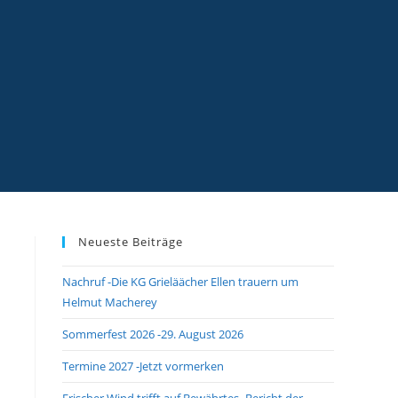
Neueste Beiträge
Nachruf -Die KG Grieläächer Ellen trauern um
Helmut Macherey
Sommerfest 2026 -29. August 2026
Termine 2027 -Jetzt vormerken
Frischer Wind trifft auf Bewährtes -Bericht der